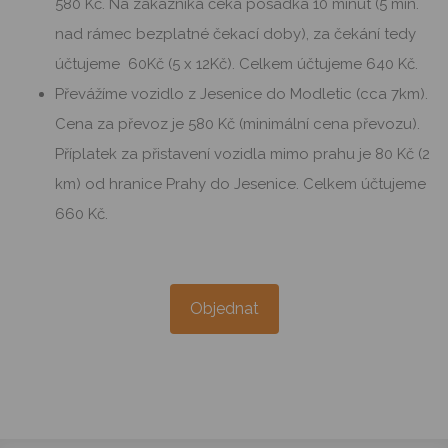
Převážíme vozidlo 10 km po Praze, cena převozu je
580 Kč. Na zákazníka čeká posádka 10 minut (5 min.
nad rámec bezplatné čekací doby), za čekání tedy
účtujeme 60Kč (5 x 12Kč). Celkem účtujeme 640 Kč.
Převážíme vozidlo z Jesenice do Modletic (cca 7km).
Cena za převoz je 580 Kč (minimální cena převozu).
Příplatek za přistavení vozidla mimo prahu je 80 Kč (2
km) od hranice Prahy do Jesenice. Celkem účtujeme
660 Kč.
Objednat