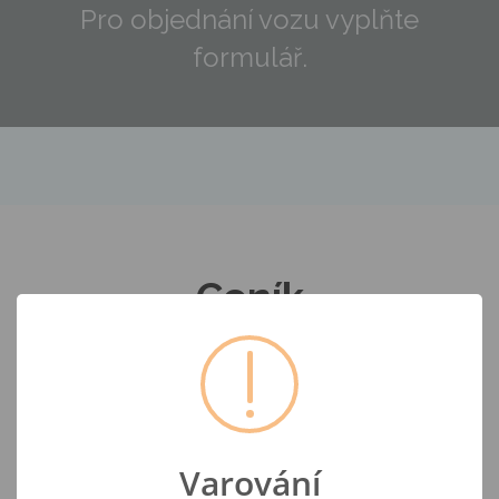
Pro objednání vozu vyplňte
formulář.
P
Ceník
Varování
Ceník převozu vozu