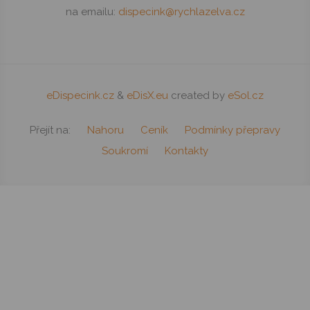
Zbuzany, 252 25, Česká republika
Vyřízení personálních otázek, připomínek či stížností
na emailu:
dispecink@rychlazelva.cz
eDispecink.cz
&
eDisX.eu
created by
eSol.cz
Přejít na:
Nahoru
Ceník
Podmínky přepravy
Soukromí
Kontakty