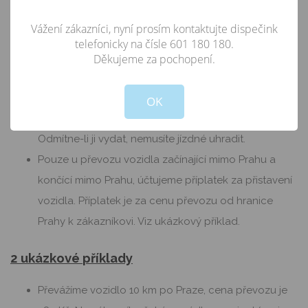
Vážení zákazníci, nyní prosím kontaktujte dispečink
telefonicky na čísle 601 180 180.
Děkujeme za pochopení.
Not valid!
!
OK
Po přistavení našeho vozidla je 5 minut čekání
zdarma.
Řidič je povinen vydat vám na požádání stvrzenku.
Odmítne-li ji vydat, nemusíte jízdné uhradit.
Pouze u převozu vozidla začínající mimo Prahu a
končící mimo Prahu, účtujeme příplatek za přistavení
vozidla. Příplatek je za cenu převozu od hranice
Prahy k zákazníkovi. Viz ukázkový příklad.
2 ukázkové
příklady